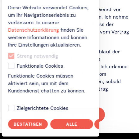
Diese Website verwendet Cookies,
Ich bin damit einverstanden, den Dienst vor
um Ihr Navigationserlebnis zu
Ablauf der Widerrufsfrist zu nutzen. Ich nehme
verbessern. In unserer
zur Kenntnis, dass ich mit Abschluss der
Datenschutzerklärung
finden Sie
Registrierung mein Recht verliere, vom Vertrag
weitere Informationen und können
zurückzutreten.
Ihre Einstellungen aktualisieren.
Ich bin damit einverstanden, vor Ablauf der
Streng notwendig
Widerrufsfrist mit der Nutzung des
Funktionale Cookies
Abonnementvertrags zu beginnen. Ich erkenne
an, dass ich mein Recht verliere, vom
Funktionale Cookies müssen
Abonnementvertrag zurückzutreten, sobald
aktiviert sein, um mit dem
der Betreiber den Abonnementvertrag
Kundendienst chatten zu können.
vollständig erfüllt.
Zielgerichtete Cookies
SMS-Code senden
BESTÄTIGEN
ALLE
ABBRECHEN
SIE
AKZEPTIEREN