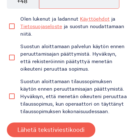
+48
Olen lukenut ja ladannut
Käyttöehdot
ja
Tietosuojaseloste
ja suostun noudattamaan
niitä.
Suostun aloittamaan palvelun käytön ennen
peruuttamisajan päättymistä. Hyväksyn,
että rekisteröinnin päätyttyä menetän
oikeuteni peruuttaa sopimus.
Suostun aloittamaan tilaussopimuksen
käytön ennen peruuttamisajan päättymistä.
Hyväksyn, että menetän oikeuteni peruuttaa
tilaussopimus, kun operaattori on täyttänyt
tilaussopimuksen kokonaisuudessaan.
Lähetä tekstiviestikoodi