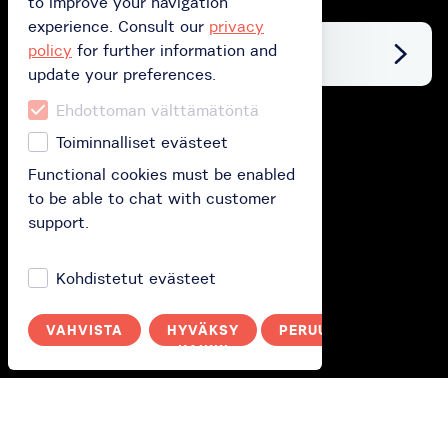
to improve your navigation
experience. Consult our
privacy
policy
for further information and
Facebook
update your preferences.
Ehdottoman välttämätöntä
Buy
Toiminnalliset evästeet
Functional cookies must be enabled
Buy gift card
to be able to chat with customer
Buy subscription
support.
Redeem your gift card
Kohdistetut evästeet
How does it work?
VAHVISTA
HYVÄKSY
PERUUTA
KAIKKI
How it works?
Polityka prywatności