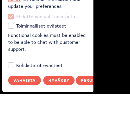
update your preferences.
Buy
Ehdottoman välttämätöntä
Buy gift card
Toiminnalliset evästeet
Buy subscription
Functional cookies must be enabled
to be able to chat with customer
Redeem your gift card
support.
How does it work?
Kohdistetut evästeet
How it works?
VAHVISTA
HYVÄKSY
PERUUTA
KAIKKI
Polityka prywatności
Sinä
Kirjaudu sisään
Switch to English