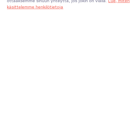
ottaaksemme sinuun yhteyttä, jos jokin on vialla.
Lue, miten
käsittelemme henkilötietoja