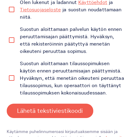
Olen lukenut ja ladannut
Käyttöehdot
ja
Tietosuojaseloste
ja suostun noudattamaan
niitä.
Suostun aloittamaan palvelun käytön ennen
peruuttamisajan päättymistä. Hyväksyn,
että rekisteröinnin päätyttyä menetän
oikeuteni peruuttaa sopimus.
Suostun aloittamaan tilaussopimuksen
käytön ennen peruuttamisajan päättymistä.
Hyväksyn, että menetän oikeuteni peruuttaa
tilaussopimus, kun operaattori on täyttänyt
tilaussopimuksen kokonaisuudessaan.
Lähetä tekstiviestikoodi
Käytämme puhelinnumeroasi kirjautuaksemme sisään ja