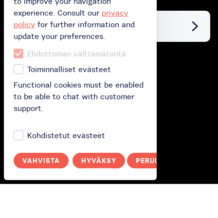
to improve your navigation
experience. Consult our
privacy
policy
for further information and
Facebook
update your preferences.
Ehdottoman välttämätöntä
Buy
Toiminnalliset evästeet
Functional cookies must be enabled
Buy gift card
to be able to chat with customer
Buy subscription
support.
Redeem your gift card
Kohdistetut evästeet
How does it work?
VAHVISTA
HYVÄKSY
PERUUTA
KAIKKI
How it works?
Polityka prywatności