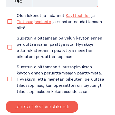
+48
Olen lukenut ja ladannut
Käyttöehdot
ja
Tietosuojaseloste
ja suostun noudattamaan
niitä.
Suostun aloittamaan palvelun käytön ennen
peruuttamisajan päättymistä. Hyväksyn,
että rekisteröinnin päätyttyä menetän
oikeuteni peruuttaa sopimus.
Suostun aloittamaan tilaussopimuksen
käytön ennen peruuttamisajan päättymistä.
Hyväksyn, että menetän oikeuteni peruuttaa
tilaussopimus, kun operaattori on täyttänyt
tilaussopimuksen kokonaisuudessaan.
Lähetä tekstiviestikoodi