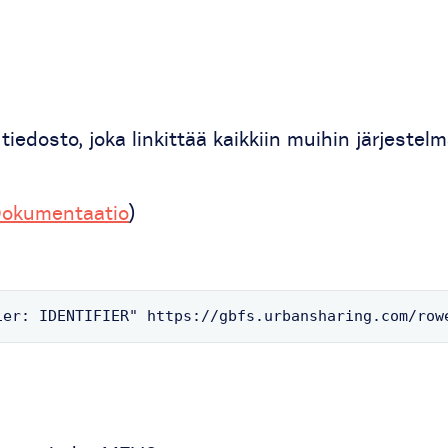
iedosto, joka linkittää kaikkiin muihin järjestel
okumentaatio
)
ier: IDENTIFIER" https://gbfs.urbansharing.com/row