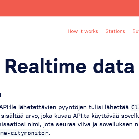
How it works
Stations
Bu
Realtime data
a
 API:lle lähetettävien pyyntöjen tulisi lähettää
Cl
sisältää arvo, joka kuvaa API:ta käyttävää sovell
nisaatiosi nimi, jota seuraa viiva ja sovelluksen 
.
ame-citymonitor