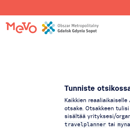
Tunniste otsikoss
Kaikkien reaaliaikaiselle
otsake. Otsakkeen tulisi 
sisältää yrityksesi/orga
tai
travelplanner
myn