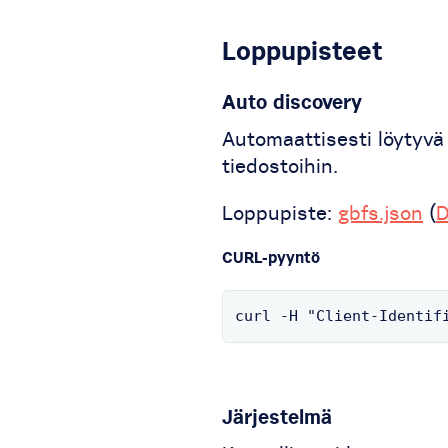
Loppupisteet
Auto discovery
Automaattisesti löytyvä t
tiedostoihin.
Loppupiste:
gbfs.json
(
D
CURL-pyyntö
curl -H "Client-Identif
Järjestelmä