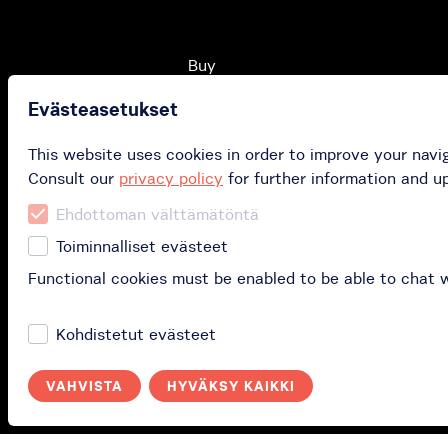
Buy
Evästeasetukset
Buy gift card
Buy subscription
This website uses cookies in order to improve your navi
Consult our
privacy policy
for further information and u
Redeem your gift car
Ehdottoman välttämätöntä
Toiminnalliset evästeet
Functional cookies must be enabled to be able to chat 
Kohdistetut evästeet
VAHVISTA
HYVÄKSY KAIKKI