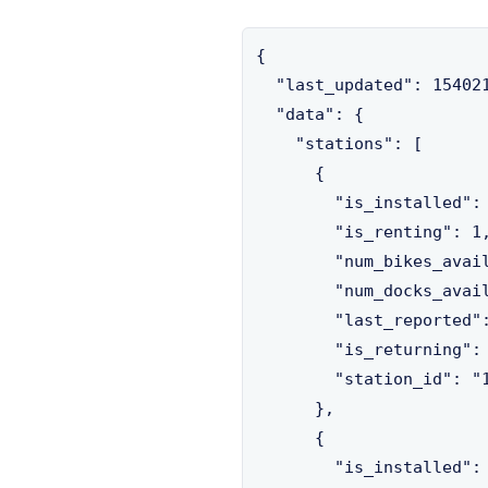
{

  "last_updated": 154021
  "data": {

    "stations": [

      {

        "is_installed": 
        "is_renting": 1,
        "num_bikes_avail
        "num_docks_avail
        "last_reported":
        "is_returning": 
        "station_id": "1
      },

      {

        "is_installed": 