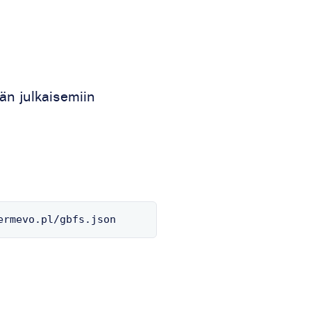
män julkaisemiin
ermevo.pl/gbfs.json