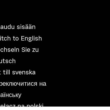
jaudu sisään
tch to English
chseln Sie zu
utsch
 till svenska
реключитися на
аїнську
ełącz na polski