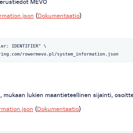
 perustiedot MEVO
rmation.json
(
Dokumentaatio
)
er: IDENTIFIER" \

ring.com/rowermevo.pl/system_information.json
, mukaan lukien maantieteellinen sijainti, osoitt
rmation.json
(
Dokumentaatio
)