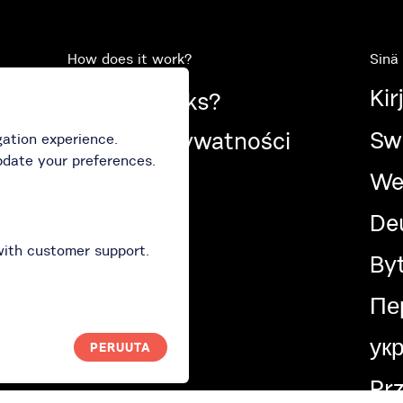
How does it work?
Sinä
Kir
How it works?
Swi
Polityka prywatności
gation experience.
pdate your preferences.
d
We
De
with customer support.
Byt
Пе
укр
PERUUTA
Prz