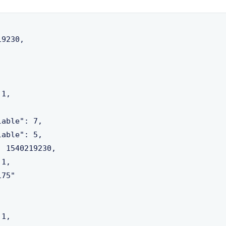
9230,

1,



able": 7,

able": 5,

 1540219230,

1,

75"

1,
