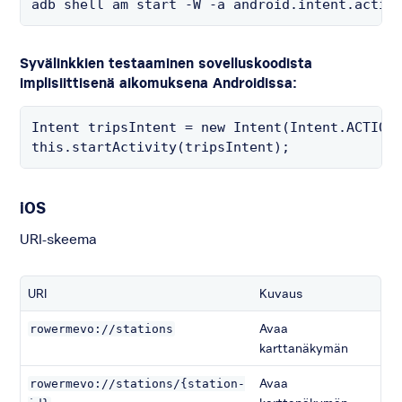
adb shell am start -W -a android.intent.actio
Syvälinkkien testaaminen sovelluskoodista
implisiittisenä aikomuksena Androidissa:
Intent tripsIntent = new Intent(Intent.ACTION
this.startActivity(tripsIntent);
iOS
URI-skeema
URI
Kuvaus
Avaa
rowermevo
://stations
karttanäkymän
Avaa
rowermevo://stations/{station-