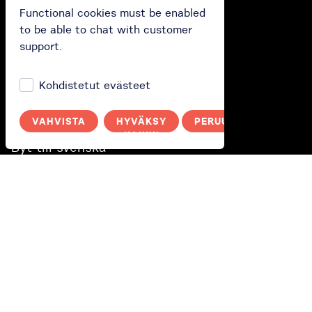
Polityka prywatności
Functional cookies must be enabled
to be able to chat with customer
support.
Sinä
Kirjaudu sisään
Kohdistetut evästeet
Switch to English
VAHVISTA
HYVÄKSY
PERUUTA
Wechseln Sie zu Deutsch
KAIKKI
Byt till svenska
Переключитися на українську
Przełącz na polski
Apua
Etsi
ohjea
Ota yhteyttä chatissa, puhelimitse
+48 58 739 11 23
tai