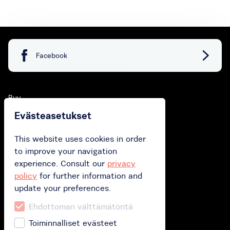
Facebook
Buy
Evästeasetukset
Buy gift card
Buy subscription
This website uses cookies in order
to improve your navigation
Redeem your gift card
experience. Consult our
privacy
policy
for further information and
update your preferences.
How does it work?
Ehdottoman välttämätöntä
How it works?
Toiminnalliset evästeet