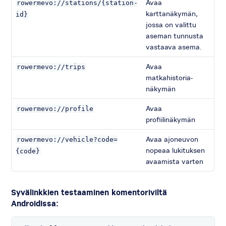
Avaa
rowermevo://stations/{station-
karttanäkymän,
id}
jossa on valittu
aseman tunnusta
vastaava asema.
Avaa
rowermevo://trips
matkahistoria-
näkymän
Avaa
rowermevo://profile
profiilinäkymän
Avaa ajoneuvon
rowermevo://vehicle?code=
nopeaa lukituksen
{code}
avaamista varten
Syvälinkkien testaaminen komentoriviltä
Androidissa: