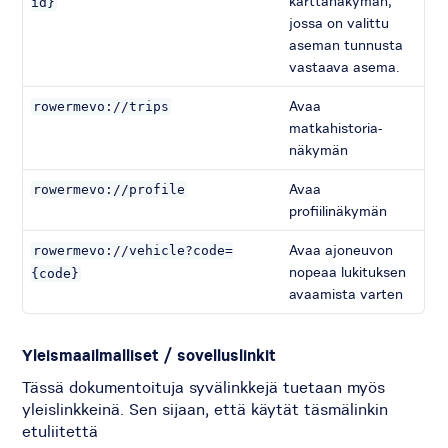
karttanäkymän,
id}
jossa on valittu
aseman tunnusta
vastaava asema.
Avaa
rowermevo
://trips
matkahistoria-
näkymän
Avaa
rowermevo
://profile
profiilinäkymän
Avaa ajoneuvon
rowermevo://vehicle?code=
nopeaa lukituksen
{code}
avaamista varten
Yleismaailmalliset / sovelluslinkit
Tässä dokumentoituja syvälinkkejä tuetaan myös
yleislinkkeinä. Sen sijaan, että käytät täsmälinkin
etuliitettä