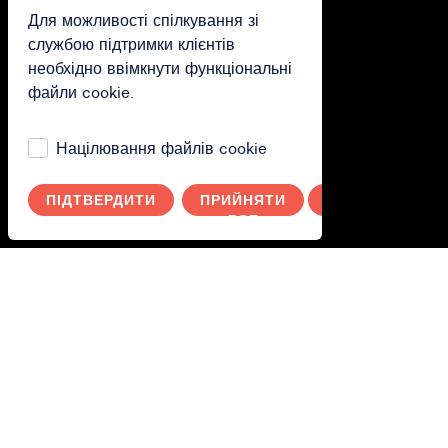
Для можливості спілкування зі
службою підтримки клієнтів
Відкриті дані
необхідно ввімкнути функціональні
файли cookie.
Відкриті дані
Умови використання
Націлювання файлів cookie
Вартість тарифів
Політика конфіденційності
ПІДТВЕРДИТИ
ПРИЙНЯТИ
СКАСУВАТИ
ВСЕ
Години роботи: 00:00 - 00:00
Графік роботи служби підтримки:
Понеділок - Hеділя: 7:00 - 21:00
Мережа міських велосипедів MEVO. Розроблено компанією
Inurba