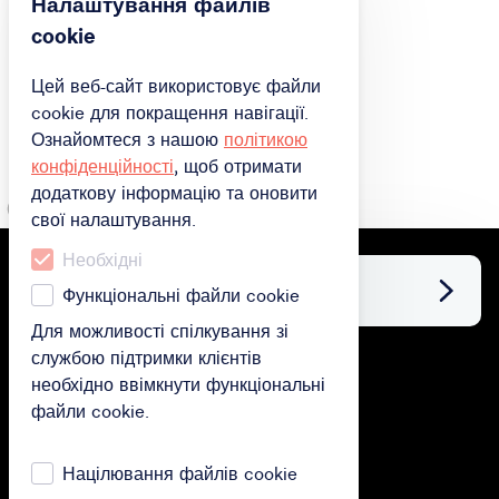
Налаштування файлів
cookie
Цей веб-сайт використовує файли
cookie для покращення навігації.
Ознайомтеся з нашою
політикою
конфіденційності
, щоб отримати
додаткову інформацію та оновити
свої налаштування.
Необхідні
Facebook
Функціональні файли cookie
Для можливості спілкування зі
службою підтримки клієнтів
придбати
необхідно ввімкнути функціональні
файли cookie.
Придбати подарункову картку
Придбати підписку
Націлювання файлів cookie