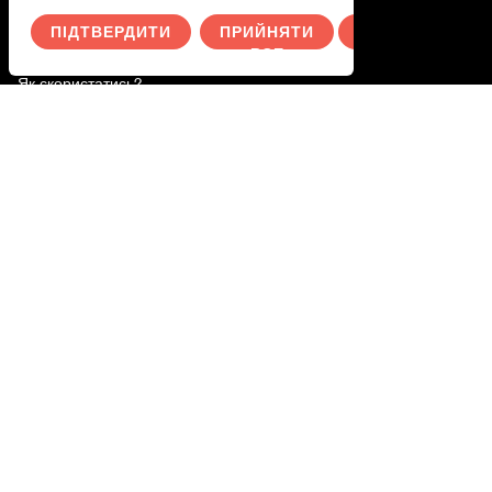
Активуйте свою подарункову картку
ПІДТВЕРДИТИ
ПРИЙНЯТИ
СКАСУВАТИ
ВСЕ
Як скористатись?
Як скористатись послугою
Polityka prywatności
Ти.
Увійдіть в систему
Switch to English
Wechseln Sie zu Deutsch
Byt till svenska
Переключитися на українську
Przełącz na polski