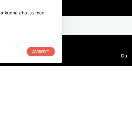
ska kunna chatta med
AVBRYT
Hur fungerar den?
Du
Lo
Hur det fungerar?
Swi
Polityka prywatności
t
We
De
Byt