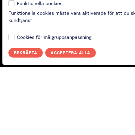
Funktionella cookies
Funktionella cookies måste vara aktiverade för att du 
kundtjänst.
Facebook
Cookies för målgruppsanpassning
BEKRÄFTA
ACCEPTERA ALLA
Köp
Köp presentkort
Köp prenumeration
Lös in ditt presentkor