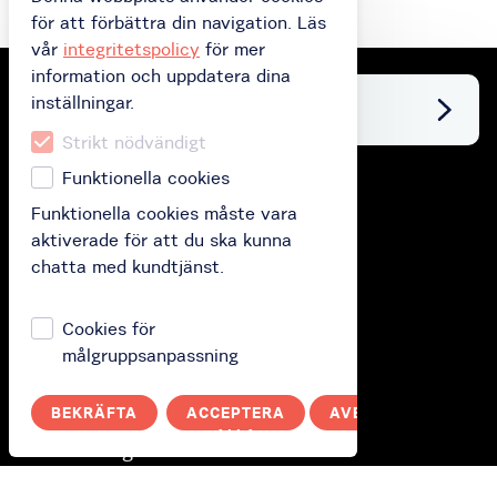
för att förbättra din navigation. Läs
vår
integritetspolicy
för mer
information och uppdatera dina
inställningar.
Facebook
Strikt nödvändigt
Funktionella cookies
Köp
Funktionella cookies måste vara
aktiverade för att du ska kunna
Köp presentkort
chatta med kundtjänst.
Köp prenumeration
Cookies för
Lös in ditt presentkort
målgruppsanpassning
Hur fungerar den?
BEKRÄFTA
ACCEPTERA
AVBRYT
ALLA
Hur det fungerar?
Polityka prywatności