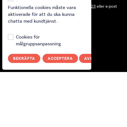
Kontakta oss via chatt, telefon
+48 58 739 11 23
eller e-post
hjälp
Funktionella cookies måste vara
kontakt@rowermevo.pl
aktiverade för att du ska kunna
chatta med kundtjänst.
Cookies för
målgruppsanpassning
Öppna data
Öppna data
BEKRÄFTA
ACCEPTERA
AVBRYT
ALLA
Användarvillkor
Prislista
Integritetspolicy
Öppettider: 00:00 - 00:00
Öppettider för kundsupport:
Måndag - Söndag: 7:00 - 21:00