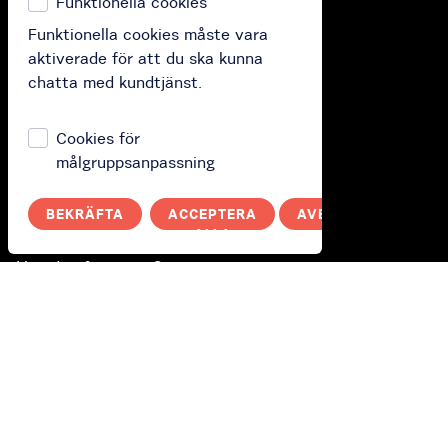
Funktionella cookies
Funktionella cookies måste vara
Köp
aktiverade för att du ska kunna
chatta med kundtjänst.
Köp presentkort
Köp prenumeration
Cookies för
Lös in ditt presentkort
målgruppsanpassning
BEKRÄFTA
ACCEPTERA
AVBRYT
Hur fungerar den?
ALLA
Hur det fungerar?
Polityka prywatności
Du
Logga in
Switch to English