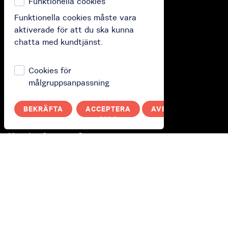
Funktionella cookies
Funktionella cookies måste vara
Köp
aktiverade för att du ska kunna
chatta med kundtjänst.
Köp presentkort
Köp prenumeration
Cookies för
Lös in ditt presentkort
målgruppsanpassning
BEKRÄFTA
ACCEPTERA
AVBRYT
Hur fungerar den?
ALLA
Hur det fungerar?
Polityka prywatności
Du
Logga in
Switch to English