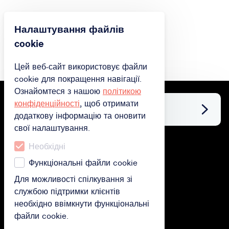
Налаштування файлів
cookie
Цей веб-сайт використовує файли
cookie для покращення навігації.
Ознайомтеся з нашою
політикою
конфіденційності
, щоб отримати
Facebook
додаткову інформацію та оновити
свої налаштування.
Необхідні
придбати
Функціональні файли cookie
Придбати подарункову картку
Для можливості спілкування зі
службою підтримки клієнтів
Придбати підписку
необхідно ввімкнути функціональні
Активуйте свою подарункову картку
файли cookie.