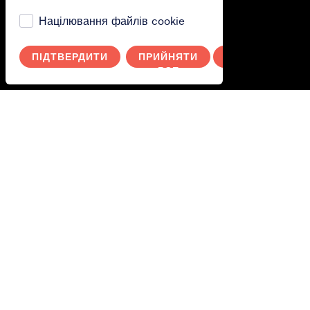
Як скористатись?
Націлювання файлів cookie
Як скористатись послугою
ПІДТВЕРДИТИ
ПРИЙНЯТИ
СКАСУВАТИ
ВСЕ
Polityka prywatności
Ти.
Увійдіть в систему
Switch to English
Wechseln Sie zu Deutsch
Byt till svenska
Переключитися на українську
Przełącz na polski