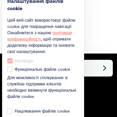
Налаштування файлів
cookie
Цей веб-сайт використовує файли
cookie для покращення навігації.
Ознайомтеся з нашою
політикою
конфіденційності
, щоб отримати
додаткову інформацію та оновити
свої налаштування.
Необхідні
Facebook
Функціональні файли cookie
Для можливості спілкування зі
службою підтримки клієнтів
придбати
необхідно ввімкнути функціональні
файли cookie.
Придбати подарункову картку
Придбати підписку
Націлювання файлів cookie