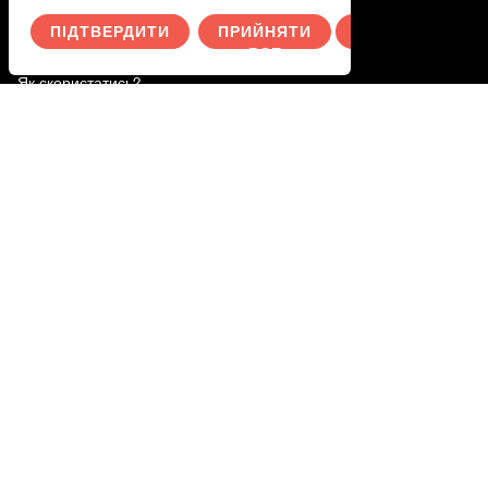
Активуйте свою подарункову картку
ПІДТВЕРДИТИ
ПРИЙНЯТИ
СКАСУВАТИ
ВСЕ
Як скористатись?
Як скористатись послугою
Polityka prywatności
Ти.
Увійдіть в систему
Switch to English
Wechseln Sie zu Deutsch
Byt till svenska
Переключитися на українську
Przełącz na polski