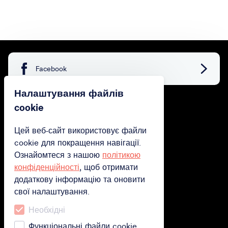
Facebook
Налаштування файлів
cookie
придбати
Цей веб-сайт використовує файли
Придбати подарункову картку
cookie для покращення навігації.
Придбати підписку
Ознайомтеся з нашою
політикою
конфіденційності
, щоб отримати
Активуйте свою подарункову картку
додаткову інформацію та оновити
свої налаштування.
Як скористатись?
Необхідні
Як скористатись послугою
Функціональні файли cookie