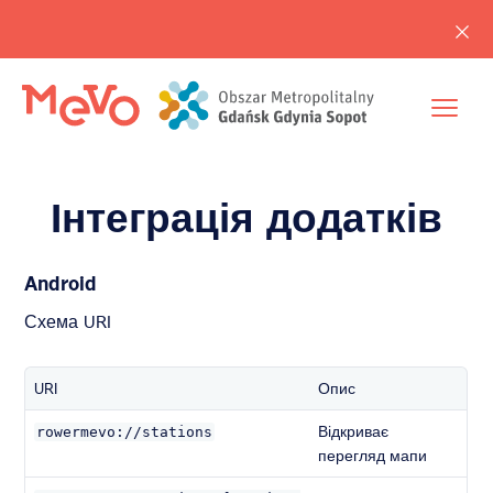
Інтеграція додатків
Android
Схема URI
URI
Опис
Відкриває
rowermevo://stations
перегляд мапи