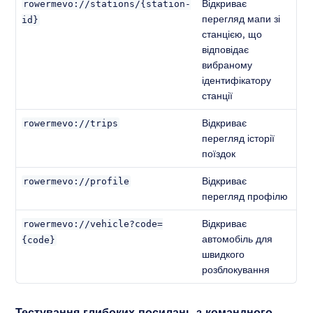
Відкриває
rowermevo://stations/{station-
перегляд мапи зі
id}
станцією, що
відповідає
вибраному
ідентифікатору
станції
Відкриває
rowermevo://trips
перегляд історії
поїздок
Відкриває
rowermevo://profile
перегляд профілю
Відкриває
rowermevo://vehicle?code=
автомобіль для
{code}
швидкого
розблокування
Тестування глибоких посилань з командного