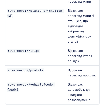
перегляд мапи
Відкриває
rowermevo://stations/{station-
перегляд мапи зі
id}
станцією, що
відповідає
вибраному
ідентифікатору
станції
Відкриває
rowermevo
://trips
перегляд історії
поїздок
Відкриває
rowermevo
://profile
перегляд профілю
Відкриває
rowermevo://vehicle?code=
автомобіль для
{code}
швидкого
розблокування