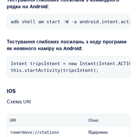
рядка на Android:
adb shell am start -W -a android.intent.actio
Тестування глибоких посилань з коду програми
як неявного наміру на Android:
Intent tripsIntent = new Intent(Intent.ACTION
this.startActivity(tripsIntent);
iOS
Схема URI
URI
Опис
Відкриває
rowermevo
://stations