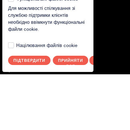
Для можливості спілкування зі
Polityka prywatności
службою підтримки клієнтів
необхідно ввімкнути функціональні
Ти.
файли cookie.
Увійдіть в систему
Націлювання файлів cookie
Switch to English
Wechseln Sie zu Deutsch
ПІДТВЕРДИТИ
ПРИЙНЯТИ
СКАСУВАТИ
ВСЕ
Byt till svenska
Переключитися на українську
Przełącz na polski
Допоможіть!
Пошу
тем