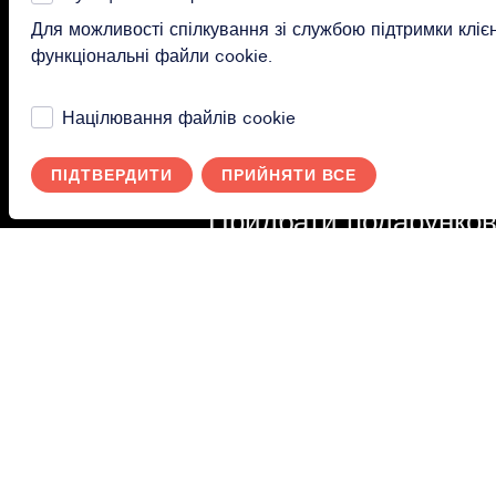
Для можливості спілкування зі службою підтримки клієн
Facebook
функціональні файли cookie.
Націлювання файлів cookie
придбати
ПІДТВЕРДИТИ
ПРИЙНЯТИ ВСЕ
Придбати подарунков
картку
Придбати підписку
Активуйте свою
подарункову картку