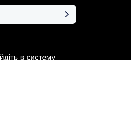
ійдіть в систему
tch to English
chseln Sie zu
utsch
 till svenska
реключитися на