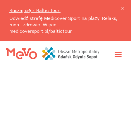
Ruszaj się z Baltic Tour!
Odwiedź strefę Medicover Sport na plaży. Relaks,
ruch i zdrowie. Więcej:
medicoversport.pl/baltictour