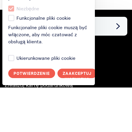
Niezbędne
Funkcjonalne pliki cookie
Facebook
Funkcjonalne pliki cookie muszą być
włączone, aby móc czatować z
obsługą klienta.
Zakup
Ukierunkowane pliki cookie
Kup kartę podarunkową
Kup subskrypcję
POTWIERDZENIE
ZAAKCEPTUJ
ANULUJ
WSZYSTKO
Zrealizuj kartę podarunkową
Jak to działa?
Jak to działa?
Polityka prywatności