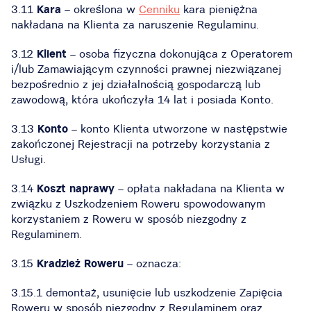
3.11
Kara
– określona w
Cenniku
kara pieniężna
nakładana na Klienta za naruszenie Regulaminu.
3.12
Klient
– osoba fizyczna dokonująca z Operatorem
i/lub Zamawiającym czynności prawnej niezwiązanej
bezpośrednio z jej działalnością gospodarczą lub
zawodową, która ukończyła 14 lat i posiada Konto.
3.13
Konto
– konto Klienta utworzone w następstwie
zakończonej Rejestracji na potrzeby korzystania z
Usługi.
3.14
Koszt naprawy
– opłata nakładana na Klienta w
związku z Uszkodzeniem Roweru spowodowanym
korzystaniem z Roweru w sposób niezgodny z
Regulaminem.
3.15
Kradzież Roweru
– oznacza:
3.15.1 demontaż, usunięcie lub uszkodzenie Zapięcia
Roweru w sposób niezgodny z Regulaminem oraz