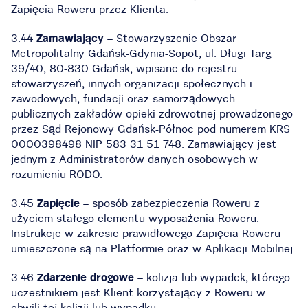
Zapięcia Roweru przez Klienta.
3.44
Zamawiający
– Stowarzyszenie Obszar
Metropolitalny Gdańsk-Gdynia-Sopot, ul. Długi Targ
39/40, 80-830 Gdańsk, wpisane do rejestru
stowarzyszeń, innych organizacji społecznych i
zawodowych, fundacji oraz samorządowych
publicznych zakładów opieki zdrowotnej prowadzonego
przez Sąd Rejonowy Gdańsk-Północ pod numerem KRS
0000398498 NIP 583 31 51 748. Zamawiający jest
jednym z Administratorów danych osobowych w
rozumieniu RODO.
3.45
Zapięcie
– sposób zabezpieczenia Roweru z
użyciem stałego elementu wyposażenia Roweru.
Instrukcje w zakresie prawidłowego Zapięcia Roweru
umieszczone są na Platformie oraz w Aplikacji Mobilnej.
3.46
Zdarzenie drogowe
– kolizja lub wypadek, którego
uczestnikiem jest Klient korzystający z Roweru w
chwili tej kolizji lub wypadku.