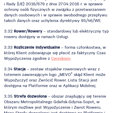
i Rady (UE) 2016/679 z dnia 27.04.2016 r. w sprawie
ochrony osób fizycznych w związku z przetwarzaniem
danych osobowych i w sprawie swobodnego przepływu
takich danych oraz uchylenia dyrektywy 95/46/WE.
3.32
Rower/Rowery
– standardowy lub elektryczny typ
roweru dostępny w ramach Usługi.
3.33
Rozliczenie Indywidualne
– forma członkostwa, w
której Klient zobowiązuje się płacić za faktyczny Czas
Wypożyczenia zgodnie z
Cennikiem
.
3.34
Stacja
– zestaw stojaków rowerowych wraz z
totemem zawierającym logo „MEVO” skąd Klient może
Wypożyczyć oraz Zwrócić Rower. Lista Stacji jest
dostępna na Platformie oraz w Aplikacji Mobilnej.
3.35
Strefa dozwolona
– obszar znajdujący się terenie
Obszaru Metropolitalnego Gdańsk-Gdynia-Sopot, w
którym możliwe jest Wypożyczenie i Zwrot Roweru.
Mapa Strefy dozwolonej jest dostępna na Platformie i