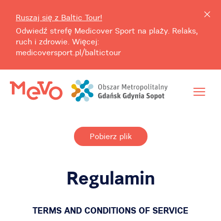
Ruszaj się z Baltic Tour!
Odwiedź strefę Medicover Sport na plaży. Relaks,
ruch i zdrowie. Więcej:
medicoversport.pl/baltictour
Pobierz plik
Regulamin
TERMS AND CONDITIONS OF SERVICE