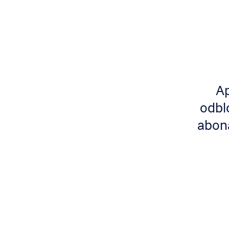
Ap
odbl
abon