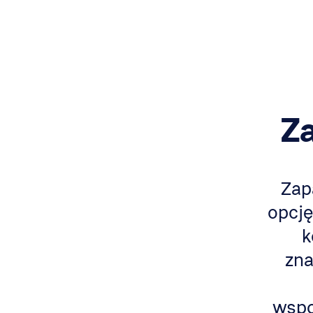
Za
Zap
opcję
k
zna
wspo