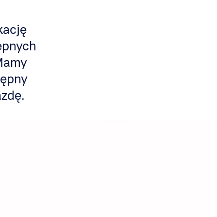
kację
tępnych
 Mamy
tępny
azdę.