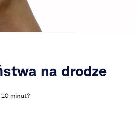
ństwa na drodze
i
10 minut
?