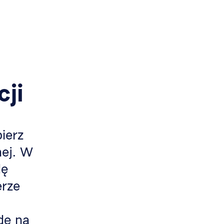
cji
ierz
nej. W
dę
erze
dę na