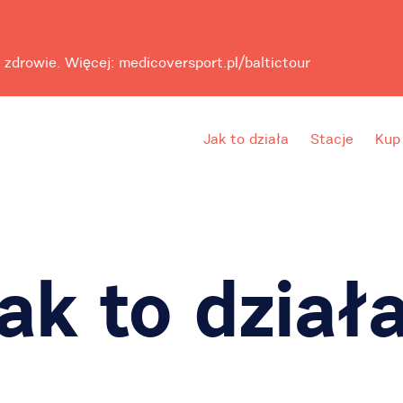
 zdrowie. Więcej: medicoversport.pl/baltictour
Jak to działa
Stacje
Kup
ak to dział