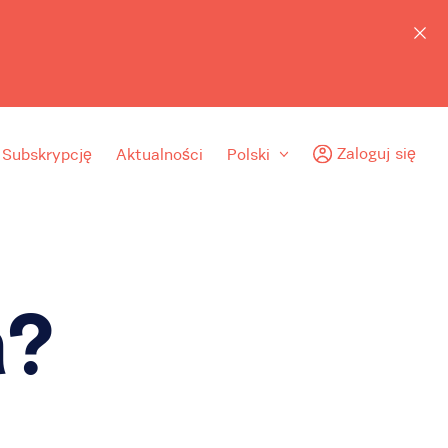
Zaloguj się
 Subskrypcję
Aktualności
Polski
a?