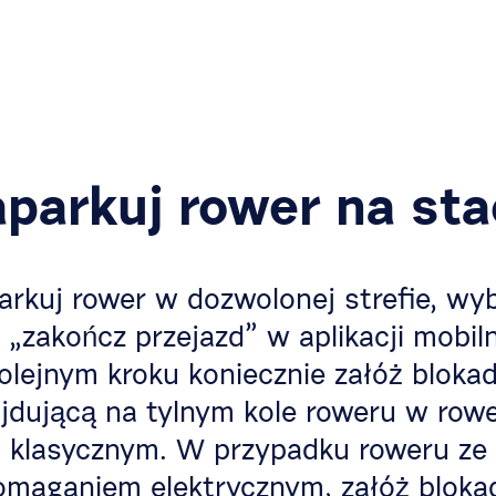
parkuj rower na sta
arkuj rower w dozwolonej strefie, wyb
 „zakończ przejazd” w aplikacji mobil
olejnym kroku koniecznie załóż bloka
jdującą na tylnym kole roweru w row
klasycznym. W przypadku roweru ze
maganiem elektrycznym, załóż bloka