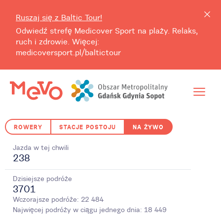
Ruszaj się z Baltic Tour!
Odwiedź strefę Medicover Sport na plaży. Relaks,
ruch i zdrowie. Więcej:
medicoversport.pl/baltictour
ROWERY
STACJE POSTOJU
NA ŻYWO
Jazda w tej chwili
238
Dzisiejsze podróże
3701
Wczorajsze podróże:
22 484
Najwięcej podróży w ciągu jednego dnia:
18 449