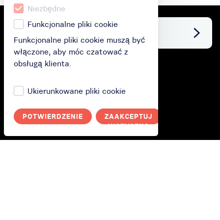
Niezbędne
Funkcjonalne pliki cookie
Facebook
Funkcjonalne pliki cookie muszą być
włączone, aby móc czatować z
obsługą klienta.
Zakup
Ukierunkowane pliki cookie
Kup kartę podarunkową
Kup subskrypcję
POTWIERDZENIE
ZAAKCEPTUJ
ANULUJ
WSZYSTKO
Zrealizuj kartę podarunkową
Jak to działa?
Jak to działa?
Polityka prywatności