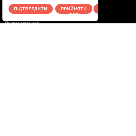
Активуйте свою подарункову картку
ПІДТВЕРДИТИ
ПРИЙНЯТИ
СКАСУВАТИ
ВСЕ
Як скористатись?
Як скористатись послугою
Polityka prywatności
Ти.
Увійдіть в систему
Switch to English
Wechseln Sie zu Deutsch
Byt till svenska
Переключитися на українську
Przełącz na polski