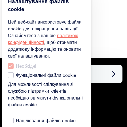
Налаштування файлів
cookie
Цей веб-сайт використовує файли
cookie для покращення навігації.
Ознайомтеся з нашою
політикою
конфіденційності
, щоб отримати
додаткову інформацію та оновити
свої налаштування.
Необхідні
Facebook
Функціональні файли cookie
Для можливості спілкування зі
службою підтримки клієнтів
придбати
необхідно ввімкнути функціональні
файли cookie.
Придбати подарункову картку
Придбати підписку
Націлювання файлів cookie