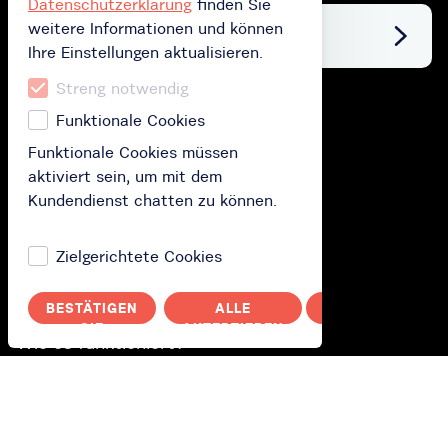
Datenschutzerklärung
finden Sie
weitere Informationen und können
Facebook
Ihre Einstellungen aktualisieren.
Streng notwendig
Kaufen
Funktionale Cookies
Funktionale Cookies müssen
Geschenkkarte kaufen
aktiviert sein, um mit dem
Abonnement kaufen
Kundendienst chatten zu können.
Lösen Sie Ihre Geschenkkarte ein
Zielgerichtete Cookies
Wie funktioniert das?
BESTÄTIGEN
ALLE
ABBRECHEN
SIE
AKZEPTIEREN
Wie es funktioniert?
Polityka prywatności
Sie