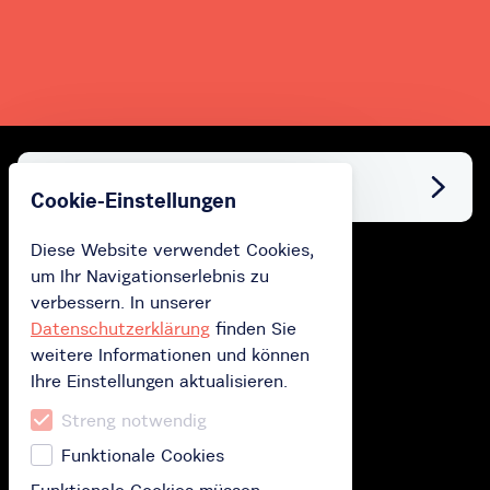
Facebook
Cookie-Einstellungen
Diese Website verwendet Cookies,
um Ihr Navigationserlebnis zu
Kaufen
verbessern. In unserer
Geschenkkarte kaufen
Datenschutzerklärung
finden Sie
weitere Informationen und können
Abonnement kaufen
Ihre Einstellungen aktualisieren.
Lösen Sie Ihre Geschenkkarte ein
Streng notwendig
Funktionale Cookies
Wie funktioniert das?