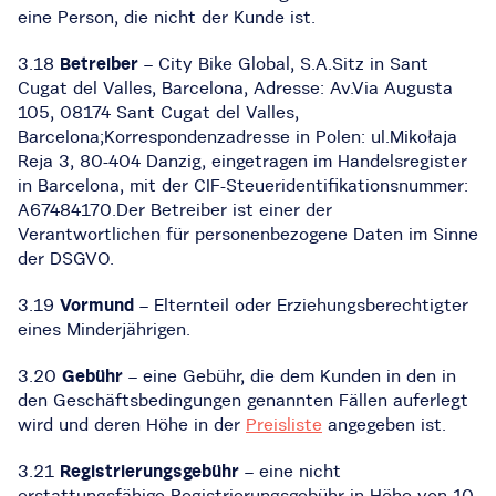
eine Person, die nicht der Kunde ist.
3.18
Betreiber
– City Bike Global, S.A.Sitz in Sant
Cugat del Valles, Barcelona, ​​​​Adresse: Av.Via Augusta
105, 08174 Sant Cugat del Valles,
Barcelona;Korrespondenzadresse in Polen: ul.Mikołaja
Reja 3, 80-404 Danzig, eingetragen im Handelsregister
in Barcelona, ​​​​mit der CIF-Steueridentifikationsnummer:
A67484170.Der Betreiber ist einer der
Verantwortlichen für personenbezogene Daten im Sinne
der DSGVO.
3.19
Vormund
– Elternteil oder Erziehungsberechtigter
eines Minderjährigen.
3.20
Gebühr
– eine Gebühr, die dem Kunden in den in
den Geschäftsbedingungen genannten Fällen auferlegt
wird und deren Höhe in der
Preisliste
angegeben ist.
3.21
Registrierungsgebühr
– eine nicht
erstattungsfähige Registrierungsgebühr in Höhe von 10