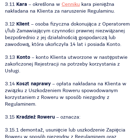
3.11
Kara
– określona w
Cenniku
kara pieniężna
nakładana na Klienta za naruszenie Regulaminu.
3.12
Klient
– osoba fizyczna dokonująca z Operatorem
i/lub Zamawiającym czynności prawnej niezwiązanej
bezpośrednio z jej działalnością gospodarczą lub
zawodową, która ukończyła 14 lat i posiada Konto.
3.13
Konto
– konto Klienta utworzone w następstwie
zakończonej Rejestracji na potrzeby korzystania z
Usługi.
3.14
Koszt naprawy
– opłata nakładana na Klienta w
związku z Uszkodzeniem Roweru spowodowanym
korzystaniem z Roweru w sposób niezgodny z
Regulaminem.
3.15
Kradzież Roweru
– oznacza:
3.15.1 demontaż, usunięcie lub uszkodzenie Zapięcia
Roweru w sposób niezgodny z Regulaminem oraz