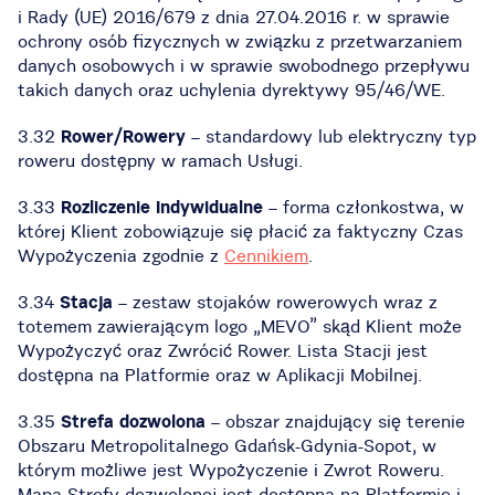
i Rady (UE) 2016/679 z dnia 27.04.2016 r. w sprawie
ochrony osób fizycznych w związku z przetwarzaniem
danych osobowych i w sprawie swobodnego przepływu
takich danych oraz uchylenia dyrektywy 95/46/WE.
3.32
Rower/Rowery
– standardowy lub elektryczny typ
roweru dostępny w ramach Usługi.
3.33
Rozliczenie Indywidualne
– forma członkostwa, w
której Klient zobowiązuje się płacić za faktyczny Czas
Wypożyczenia zgodnie z
Cennikiem
.
3.34
Stacja
– zestaw stojaków rowerowych wraz z
totemem zawierającym logo „MEVO” skąd Klient może
Wypożyczyć oraz Zwrócić Rower. Lista Stacji jest
dostępna na Platformie oraz w Aplikacji Mobilnej.
3.35
Strefa dozwolona
– obszar znajdujący się terenie
Obszaru Metropolitalnego Gdańsk-Gdynia-Sopot, w
którym możliwe jest Wypożyczenie i Zwrot Roweru.
Mapa Strefy dozwolonej jest dostępna na Platformie i