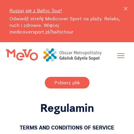
Ruszaj się z Baltic Tour!
Odwiedź strefę Medicover Sport na plaży. Relaks,
ruch i zdrowie. Więcej:
medicoversport.pl/baltictour
Pobierz plik
Regulamin
TERMS AND CONDITIONS OF SERVICE