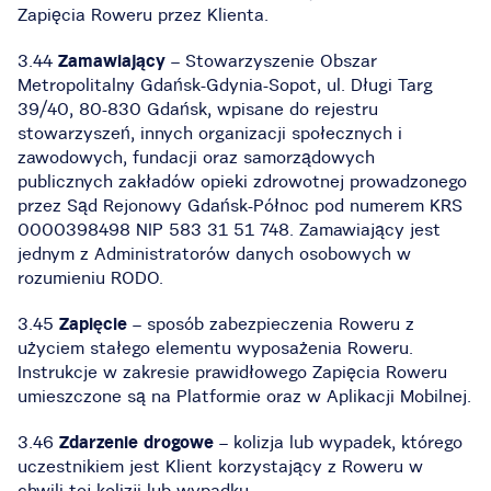
Zapięcia Roweru przez Klienta.
3.44
Zamawiający
– Stowarzyszenie Obszar
Metropolitalny Gdańsk-Gdynia-Sopot, ul. Długi Targ
39/40, 80-830 Gdańsk, wpisane do rejestru
stowarzyszeń, innych organizacji społecznych i
zawodowych, fundacji oraz samorządowych
publicznych zakładów opieki zdrowotnej prowadzonego
przez Sąd Rejonowy Gdańsk-Północ pod numerem KRS
0000398498 NIP 583 31 51 748. Zamawiający jest
jednym z Administratorów danych osobowych w
rozumieniu RODO.
3.45
Zapięcie
– sposób zabezpieczenia Roweru z
użyciem stałego elementu wyposażenia Roweru.
Instrukcje w zakresie prawidłowego Zapięcia Roweru
umieszczone są na Platformie oraz w Aplikacji Mobilnej.
3.46
Zdarzenie drogowe
– kolizja lub wypadek, którego
uczestnikiem jest Klient korzystający z Roweru w
chwili tej kolizji lub wypadku.