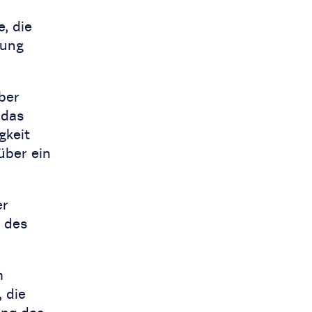
, die
nung
ber
 das
gkeit
über ein
er
 des
m
 die