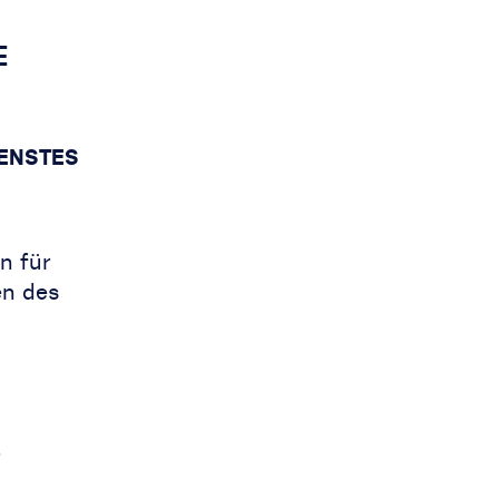
E
ENSTES
n für
en des
r