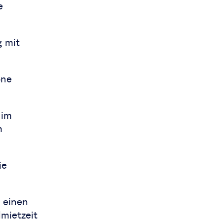
e
g mit
one
 im
m
ie
 einen
mietzeit