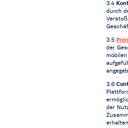
3.4
Kont
durch d
Verstoß
Geschäf
3.5
Prei
der Ges
mobilen 
aufgefü
angegeb
3.6
Cont
Plattfo
ermögli
der Nut
Zusamme
erhalte