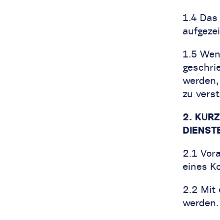
1.4 Das 
aufgezei
1.5 Wen
geschri
werden,
zu vers
2. KUR
DIENST
2.1 Vor
eines K
2.2 Mit
werden.