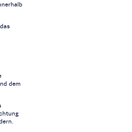
nnerhalb
 das
e
und dem
s
uchtung
dern.