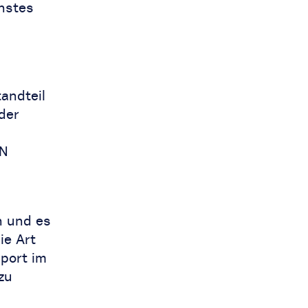
nstes
tandteil
der
LN
n und es
ie Art
port im
zu