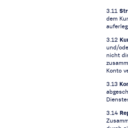
3.11
Str
dem Kun
auferleg
3.12
Ku
und/ode
nicht di
zusamme
Konto ve
3.13
Ko
abgesch
Dienstes
3.14
Re
Zusamme