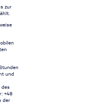
is zur
ählt.
weise
mobilen
ten
 Stunden
ht und
 des
r: +48
n der