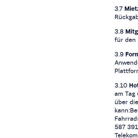
3.7
Miet
Rückgab
3.8
Mitg
für den 
3.9
Form
Anwendu
Plattfor
3.10
Hot
am Tag 
über di
kann:Be
Fahrrad
587 391
Telekom