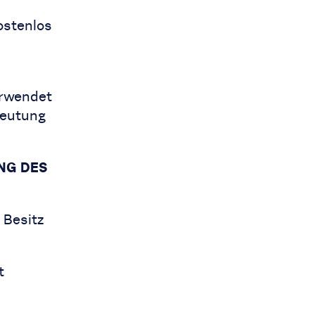
ostenlos
erwendet
deutung
NG DES
 Besitz
t