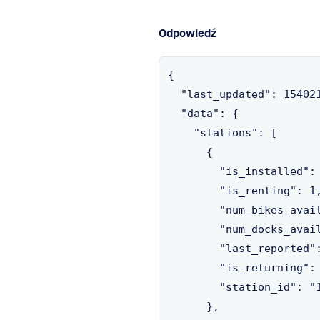
Odpowiedź
{

  "last_updated": 154021
  "data": {

    "stations": [

      {

        "is_installed": 
        "is_renting": 1,
        "num_bikes_avail
        "num_docks_avail
        "last_reported":
        "is_returning": 
        "station_id": "1
      },
