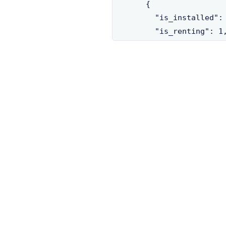
      {

        "is_installed": 
        "is_renting": 1,
        "num_bikes_avail
        "num_docks_avail
        "last_reported":
        "is_returning": 
        "station_id": "4
      },

      {

        "is_installed": 
        "is_renting": 1,
        "num_bikes_avail
        "num_docks_avail
        "last_reported":
        "is_returning": 
        "station_id": "1