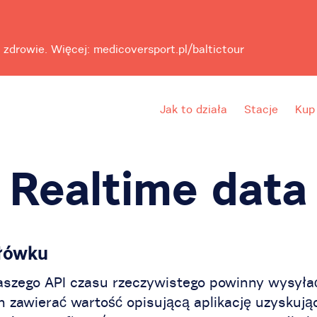
 zdrowie. Więcej: medicoversport.pl/baltictour
Jak to działa
Stacje
Kup
Realtime data
łówku
aszego API czasu rzeczywistego powinny wysył
n zawierać wartość opisującą aplikację uzyskują