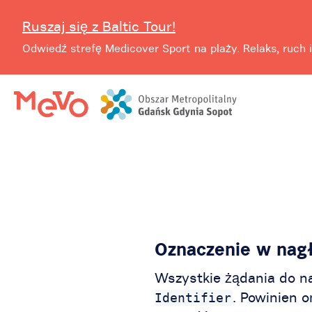
Ruszaj się z Baltic Tour!
Odwiedź strefę Medicover Sport na plaży. Relaks, ruch i
Oznaczenie w nag
Wszystkie żądania do n
. Powinien o
Identifier