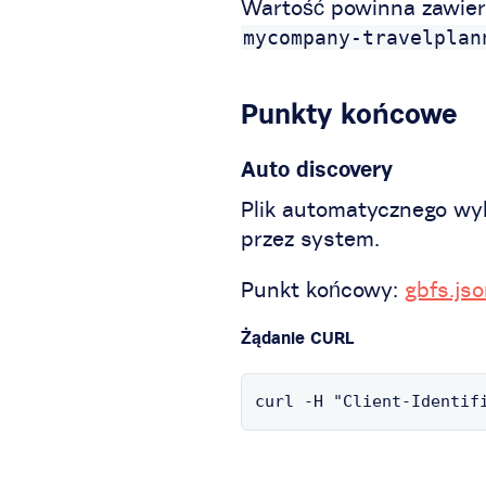
Wartość powinna zawierać
mycompany-travelplan
Punkty końcowe
Auto discovery
Plik automatycznego wyk
przez system.
Punkt końcowy:
gbfs.js
Żądanie CURL
curl -H "Client-Identif