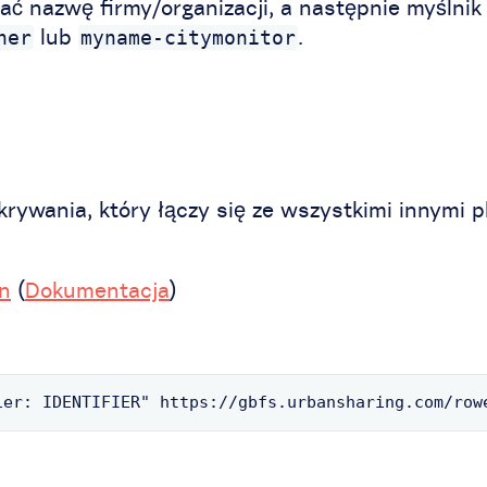
 nazwę firmy/organizacji, a następnie myślnik i
lub
.
ner
myname-citymonitor
rywania, który łączy się ze wszystkimi innymi 
on
(
Dokumentacja
)
ier: IDENTIFIER" https://gbfs.urbansharing.com/row