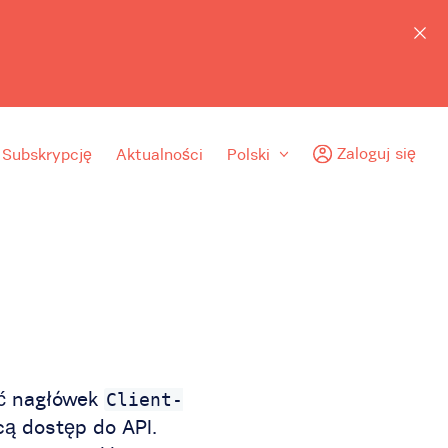
Zaloguj się
 Subskrypcję
Aktualności
Polski
ać nagłówek
Client-
cą dostęp do API.