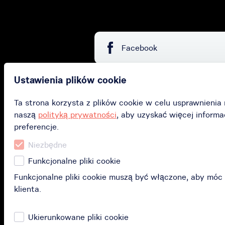
Facebook
Ustawienia plików cookie
Zakup
Ta strona korzysta z plików cookie w celu usprawnienia 
naszą
polityką prywatności
, aby uzyskać więcej informa
Kup kartę podarunko
preferencje.
Kup subskrypcję
Niezbędne
Funkcjonalne pliki cookie
Zrealizuj kartę
Funkcjonalne pliki cookie muszą być włączone, aby móc
podarunkową
klienta.
Ukierunkowane pliki cookie