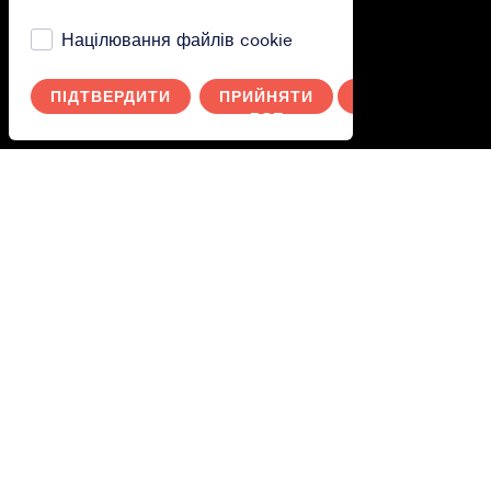
Polityka prywatności
Націлювання файлів cookie
Ти.
ПІДТВЕРДИТИ
ПРИЙНЯТИ
СКАСУВАТИ
ВСЕ
Увійдіть в систему
Switch to English
Wechseln Sie zu Deutsch
Byt till svenska
Переключитися на українську
Przełącz na polski
Допоможіть!
Пошу
тем