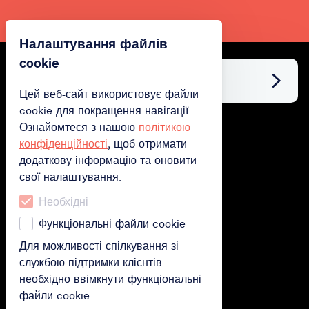
Налаштування файлів
cookie
Facebook
Цей веб-сайт використовує файли
cookie для покращення навігації.
Ознайомтеся з нашою
політикою
придбати
конфіденційності
, щоб отримати
додаткову інформацію та оновити
Придбати подарункову картку
свої налаштування.
Придбати підписку
Необхідні
Активуйте свою подарункову картку
Функціональні файли cookie
Для можливості спілкування зі
службою підтримки клієнтів
Як скористатись?
необхідно ввімкнути функціональні
Як скористатись послугою
файли cookie.