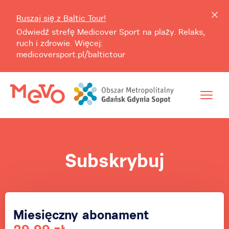
Ruszaj się z Baltic Tour!
Odwiedź strefę Medicover Sport na plaży. Relaks,
ruch i zdrowie. Więcej:
medicoversport.pl/baltictour
Subskrybuj
Miesięczny abonament