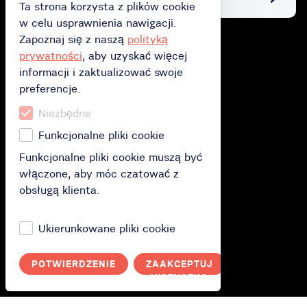
Ta strona korzysta z plików cookie
w celu usprawnienia nawigacji.
Zapoznaj się z naszą
polityką
Zakup
prywatności
, aby uzyskać więcej
informacji i zaktualizować swoje
Kup kartę podarunkową
preferencje.
Kup subskrypcję
Niezbędne
Zrealizuj kartę podarunkową
Funkcjonalne pliki cookie
Funkcjonalne pliki cookie muszą być
włączone, aby móc czatować z
Jak to działa?
obsługą klienta.
Jak to działa?
Ukierunkowane pliki cookie
Polityka prywatności
POTWIERDZENIE
ZAAKCEPTUJ
ANULUJ
Ty
WSZYSTKO
Zaloguj się