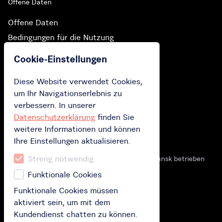
Offene Daten
Offene Daten
Bedingungen für die Nutzung
Die Preisliste
Cookie-Einstellungen
Datenschutzerklärung
Diese Website verwendet Cookies,
um Ihr Navigationserlebnis zu
Die Öffnungszeiten: 00:00 - 00:00
verbessern. In unserer
Datenschutzerklärung
finden Sie
Öffnungszeiten des Kundendienstes:
weitere Informationen und können
Montag - Sonntag: 7:00 - 21:00
Ihre Einstellungen aktualisieren.
Streng notwendig
Die MEVO-Selbstbedienung wird von Inurba Gdansk betrieben
Funktionale Cookies
HOLEN SIE SICH DIE APP
Funktionale Cookies müssen
aktiviert sein, um mit dem
Kundendienst chatten zu können.